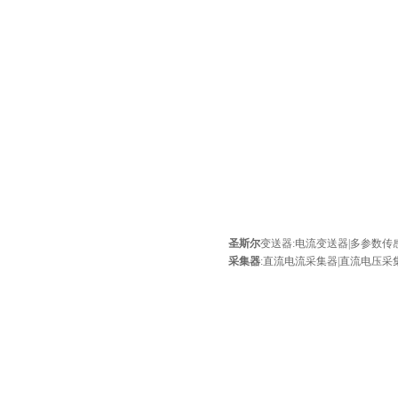
圣斯尔
变送器
:
电流变送器
|
多参数传
采集器
:
直流电流采集器
|
直流电压采