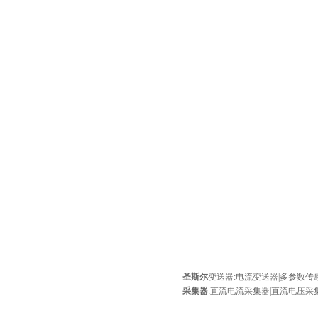
圣斯尔
变送器
:
电流变送器
|
多参数传
采集器
:
直流电流采集器
|
直流电压采