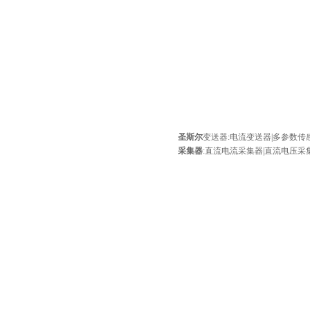
圣斯尔
变送器
:
电流变送器
|
多参数传
采集器
:
直流电流采集器
|
直流电压采