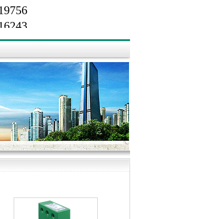
9756
6243