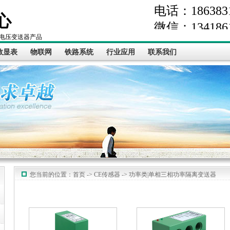
电话：1863831
心
微信：1341861
电压变送器产品
数显表
物联网
铁路系统
行业应用
联系我们
您当前的位置：
首页
->
CE传感器
->
功率类|单相三相功率隔离变送器